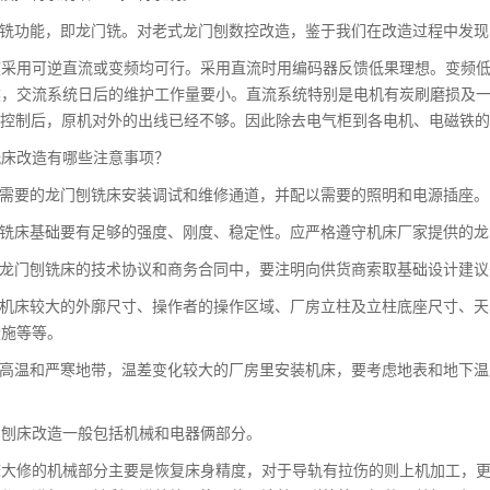
加铣功能，即龙门铣。对老式龙门刨数控改造，鉴于我们在改造过程中发
速采用可逆直流或变频均可行。采用直流时用编码器反馈低果理想。变频
然，交流系统日后的维护工作量要小。直流系统特别是电机有炭刷磨损及
C控制后，原机对外的出线已经不够。因此除去电气柜到各电机、电磁铁
铣床改造有哪些注意事项？
虑需要的龙门刨铣床安装调试和维修通道，并配以需要的照明和电源插座。
刨铣床基础要有足够的强度、刚度、稳定性。应严格遵守机床厂家提供的
造龙门刨铣床的技术协议和商务合同中，要注明向供货商索取基础设计建
知机床较大的外廓尺寸、操作者的操作区域、厂房立柱及立柱底座尺寸、
设施等等。
在高温和严寒地带，温差变化较大的厂房里安装机床，要考虑地表和地下
门刨床改造一般包括机械和电器俩部分。
床大修的机械部分主要是恢复床身精度，对于导轨有拉伤的则上机加工，