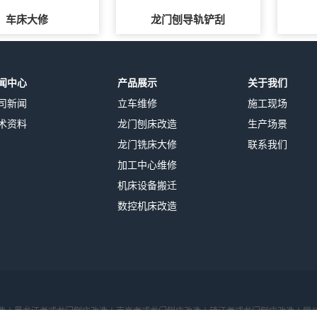
车床大修
龙门刨导轨铲刮
闻中心
产品展示
关于我们
司新闻
立车维修
施工现场
术资料
龙门刨床改造
生产场景
龙门铣床大修
联系我们
加工中心维修
机床设备搬迁
数控机床改造
造丨
黑龙江老式龙门刨床改造丨
南京老式龙门刨床改造丨
镇江老式龙门刨床改造丨
常