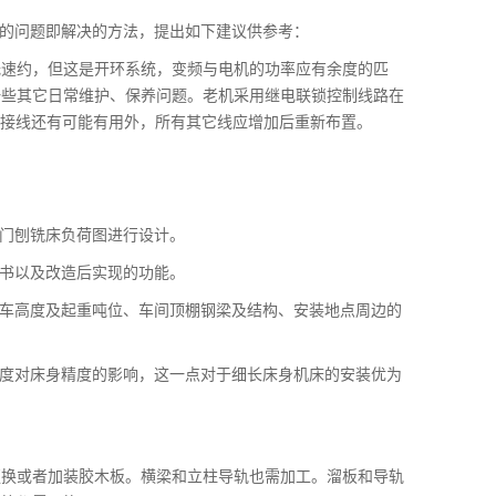
现的问题即解决的方法，提出如下建议供参考：
低速约，但这是开环系统，变频与电机的功率应有余度的匹
一些其它日常维护、保养问题。老机采用继电联锁控制线路在
的接线还有可能有用外，所有其它线应增加后重新布置。
龙门刨铣床负荷图进行设计。
议书以及改造后实现的功能。
天车高度及起重吨位、车间顶棚钢梁及结构、安装地点周边的
温度对床身精度的影响，这一点对于细长床身机床的安装优为
更换或者加装胶木板。横梁和立柱导轨也需加工。溜板和导轨