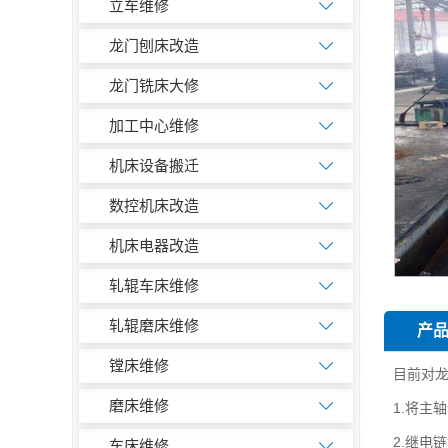
立车维修
龙门刨床改造
龙门铣床大修
加工中心维修
机床设备搬迁
数控机床改造
机床电器改造
轧辊车床维修
轧辊磨床维修
产
镗床维修
目前对
磨床维修
1.将主
2.继电
车床维修