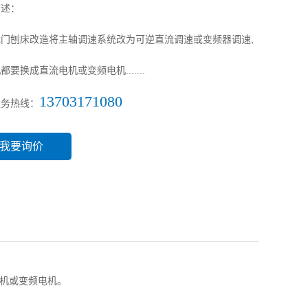
描述：
门刨床改造将主轴调速系统改为可逆直流调速或变频器调速,
都要换成直流电机或变频电机.......
13703171080
服务热线：
我要询价
电机或变频电机。