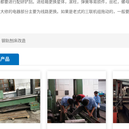
面都要进行配研铲刮。进给箱更换星体，滚柱，弹簧等易损件，丝杠，螺
大修的电器部分主要为线路更换。如果是老式的三联机组拖动的，一般要
：
钢轨刨床改造
关产品