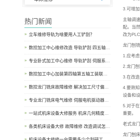
3.可增
主轴调
热门新闻
配。当
改为PL
立车维修导轨为啥要用人工铲刮？
龙门刨
数控加工中心维修改造 导轨铲刮 四五轴升级调试
1.应考
专业卧式加工中心维修 导轨铲刮 伺服系统故障上门检修
2.龙门
数控加工中心加装第四轴第五轴工装联动改造说明
3.在改
数控龙门铣床故障维修 解决加工尺寸偏差、导轨磨损、主轴异响、电路报警各类机床问题
4.要熟
设备和
专业龙门铣床电气维修 伺服电机驱动器故障怎样抢修
5.对于
重要。
一站式机床设备大修服务 机床几何精度恢复 老旧机床翻新改造 上门拆装调试
老式龙
各类机床设备大修 故障维修 改造调试怎么一站式服务呢?
龙门刨
机床设备大修修一台需要多少个刮研工呢？