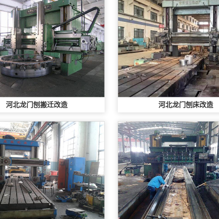
河北龙门刨搬迁改造
河北龙门刨床改造