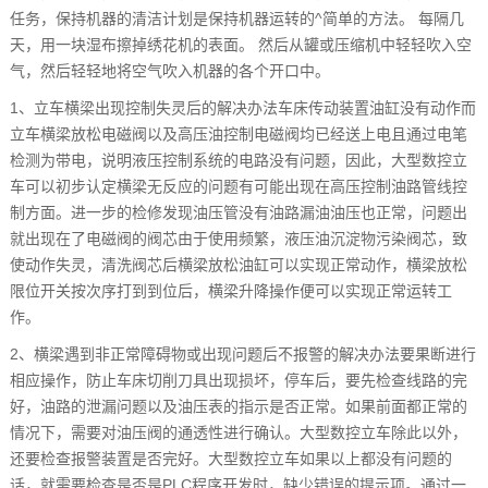
任务，保持机器的清洁计划是保持机器运转的^简单的方法。 每隔几
天，用一块湿布擦掉绣花机的表面。 然后从罐或压缩机中轻轻吹入空
气，然后轻轻地将空气吹入机器的各个开口中。
1、立车横梁出现控制失灵后的解决办法车床传动装置油缸没有动作而
立车横梁放松电磁阀以及高压油控制电磁阀均已经送上电且通过电笔
检测为带电，说明液压控制系统的电路没有问题，因此，大型数控立
车可以初步认定横梁无反应的问题有可能出现在高压控制油路管线控
制方面。进一步的检修发现油压管没有油路漏油油压也正常，问题出
就出现在了电磁阀的阀芯由于使用频繁，液压油沉淀物污染阀芯，致
使动作失灵，清洗阀芯后横梁放松油缸可以实现正常动作，横梁放松
限位开关按次序打到到位后，横梁升降操作便可以实现正常运转工
作。
2、横梁遇到非正常障碍物或出现问题后不报警的解决办法要果断进行
相应操作，防止车床切削刀具出现损坏，停车后，要先检查线路的完
好，油路的泄漏问题以及油压表的指示是否正常。如果前面都正常的
情况下，需要对油压阀的通透性进行确认。大型数控立车除此以外，
还要检查报警装置是否完好。大型数控立车如果以上都没有问题的
话，就需要检查是否是PLC程序开发时，缺少错误的提示项。通过一