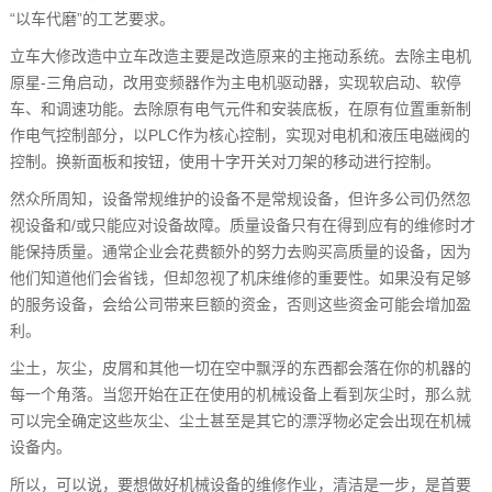
“以车代磨”的工艺要求。
立车大修改造中立车改造主要是改造原来的主拖动系统。去除主电机
原星-三角启动，改用变频器作为主电机驱动器，实现软启动、软停
车、和调速功能。去除原有电气元件和安装底板，在原有位置重新制
作电气控制部分，以PLC作为核心控制，实现对电机和液压电磁阀的
控制。换新面板和按钮，使用十字开关对刀架的移动进行控制。
然众所周知，设备常规维护的设备不是常规设备，但许多公司仍然忽
视设备和/或只能应对设备故障。质量设备只有在得到应有的维修时才
能保持质量。通常企业会花费额外的努力去购买高质量的设备，因为
他们知道他们会省钱，但却忽视了机床维修的重要性。如果没有足够
的服务设备，会给公司带来巨额的资金，否则这些资金可能会增加盈
利。
尘土，灰尘，皮屑和其他一切在空中飘浮的东西都会落在你的机器的
每一个角落。当您开始在正在使用的机械设备上看到灰尘时，那么就
可以完全确定这些灰尘、尘土甚至是其它的漂浮物必定会出现在机械
设备内。
所以，可以说，要想做好机械设备的维修作业，清洁是一步，是首要