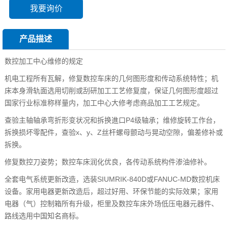
我要询价
产品描述
数控加工中心维修
的规定
机电工程所有瓦解，修复数控车床的几何图形度和传动系统特性；机
床本身滑轨面选用切削或刮研加工工艺修复度，保证几何图形度超过
国家行业标准称样量内，加工中心大修考虑商品加工工艺规定。
查验主轴轴承弯折形变状况和拆换進口P4级轴承；维修旋转工作台，
拆换损坏零配件，查验x、y、Z丝杆螺母颤动与晃动空隙，偏差修补或
拆换。
修复数控刀姿势；数控车床润化优良，各传动系统构件渗油修补。
全套电气系统更新改造，选装SIUMRIK-840D或FANUC-MD数控机床
设备。家用电器更新改造后，超过好用、环保节能的实际效果；家用
电器（气）控制箱所有升级，柜里及数控车床外场低压电器元器件、
路线选用中国知名商标。