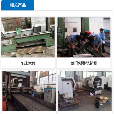
相关产品
车床大修
龙门刨导轨铲刮