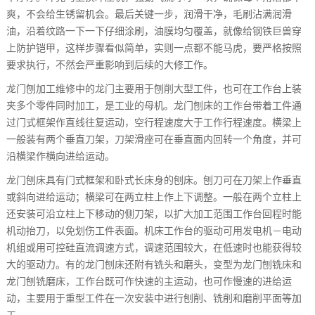
爽，不会给生锈留机会。最后关键一步，润滑干净，毛刷沾满润滑
油，沿着纹路一下一下仔细涂刷，油膜均匀覆盖，就像给钢铁巨兽穿
上防护铠甲，这样步骤看似简单，实则一点都不能马虎，要严格按照
要求执行，不然会严重影响到后续的大修工作。
龙门刨加工维修中的龙门主要用于刨削大型工件，也可在工作台上装
夹多个零件同时加工，是工业的母机。龙门刨床的工作台带着工件通
过门式框架作直线往复运动，空行程速度大于工作行程速度。横梁上
一般装有两个垂直刀架，刀架滑座可在垂直面内回转一个角度，并可
沿横梁作横向进给运动。
龙门刨床具有门式框架和卧式长床身的刨床。刨刀可在刀架上作垂直
或斜向进给运动；横梁可在两立柱上作上下调整。一般在两个立柱上
还安装可沿立柱上下移动的侧刀架，以扩大加工范围工作台回程时能
机动抬刀，以免划伤工件表面。机床工作台的驱动可用发电机－电动
机组或用可控硅直流调速方式，调速范围较大，在低速时也能获得较
大的驱动力。有的龙门刨床还附有铣头和磨头，变型为龙门刨铣床和
龙门刨铣磨床，工作台既可作快速的主运动，也可作慢速的进给运
动，主要用于重型工件在一次安装中进行刨削、铣削和磨削平面等加
工。