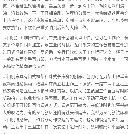
爽，不会给生锈留机会。最后关键一步，润滑干净，毛刷沾满润滑
油，沿着纹路一下一下仔细涂刷，油膜均匀覆盖，就像给钢铁巨兽穿
上防护铠甲，这样步骤看似简单，实则一点都不能马虎，要严格按照
要求执行，不然会严重影响到后续的大修工作。
龙门刨加工维修中的龙门主要用于刨削大型工件，也可在工作台上装
夹多个零件同时加工，是工业的母机。龙门刨床的工作台带着工件通
过门式框架作直线往复运动，空行程速度大于工作行程速度。横梁上
一般装有两个垂直刀架，刀架滑座可在垂直面内回转一个角度，并可
沿横梁作横向进给运动。
龙门刨床具有门式框架和卧式长床身的刨床。刨刀可在刀架上作垂直
或斜向进给运动；横梁可在两立柱上作上下调整。一般在两个立柱上
还安装可沿立柱上下移动的侧刀架，以扩大加工范围工作台回程时能
机动抬刀，以免划伤工件表面。机床工作台的驱动可用发电机－电动
机组或用可控硅直流调速方式，调速范围较大，在低速时也能获得较
大的驱动力。有的龙门刨床还附有铣头和磨头，变型为龙门刨铣床和
龙门刨铣磨床，工作台既可作快速的主运动，也可作慢速的进给运
动，主要用于重型工件在一次安装中进行刨削、铣削和磨削平面等加
工。