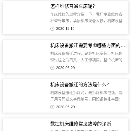
途是什么?......
怎样维修普通车床呢？
车床维修的过程介绍一下，我厂专业维修各
种型号车床，承接机床设备大修，机床设备
改造业务。车床维修步骤的介绍：首先：溜
2020-11-19
板箱是通过光杆或者丝杆移动的，这些光杆
和丝杆的动力来自机头箱，另一头是靠滑动
机床设备搬迁需要考虑哪些方面的因素
轴承固定的。所以就要先把滑动轴承座取
掉。一般是两只......
机床设备搬迁过程，是继机床安装、机床修
理过程之后的又一大工作项目，整个机床的
过程需要进行多方面的考虑，包括搬迁前的
2020-06-29
人员准备、工具准备、技术资料准备等等，
其中人员准备是机床搬迁的过程中不可缺少
机床设备搬迁的方法是什么？
的一步。......
机床设备搬迁​拆除时，先拆除机床电缆，端
子用号码或文字做编号，同设备包扎牢固；
精密元器件或零星配件拆除，编号后装箱，
2020-06-29
必要时拍照留存，需业主技术人员配合确
认。......
数控机床维修常见故障的诊断