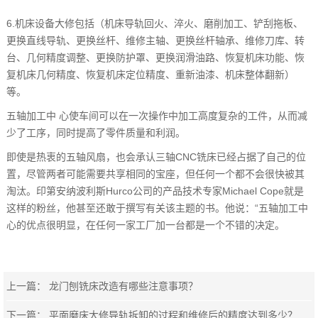
6.机床设备大修包括（机床导轨回火、淬火、磨削加工、铲刮拖板、
更换直线导轨、更换丝杆、维修主轴、更换丝杆轴承、维修刀库、转
台、几何精度调整、更换防护罩、更换润滑油路、恢复机床功能、恢
复机床几何精度、恢复机床定位精度、重新油漆、机床整体翻新）
等。
五轴加工中 心使车间可以在一次操作中加工高度复杂的工件，从而减
少了工序，同时提高了零件质量和利润。
即使是热衷的五轴风扇，也会承认三轴CNC铣床已经占据了自己的位
置，尽管两者可能需要共享相同的宝座，但任何一个都不会很快被其
淘汰。印第安纳波利斯Hurco公司的产品技术专家Michael Cope就是
这样的粉丝，他甚至还敢于撰写有关该主题的书。他说：“五轴加工中
心的优点很明显，在任何一家工厂加一台都是一个不错的决定。
上一篇：
龙门刨铣床改造有哪些注意事项？
下一篇：
平面磨床大修导轨拆卸的过程和维修后的精度达到多少？