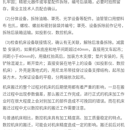
扎牢固；精密元器件或零星配件拆除，编号后装箱，必要时拍照留
存，需业主技术人员配合确认。
（2)分体设备，拆除油箱、罩壳、光学设备等配件。油管管口用塑料
布 包扎，螺栓、螺丝和密封装袋并编号；罩壳、设备拆除前作记号，
拆除后装箱运输。如投影仪、数控机床。
（3)检查机床设备联接情况，确认有无关联，解除后准备拆除。减震
垫 安装的，如果机床底座和地平间距超过40mm，直接用叉车起吊；
间距小于40mm的，用撬杠抬高后，加装方木支撑；垫片安装的，先
铲除混凝土，断开垫片；直接安装在地平上的设备（如投影仪、数控
机床），外壳是落地式的，用尼龙吊带挂穿过设备支撑结构，起吊加
装方木，为保证设备的平稳，分两端依次起吊。
机床搬迁的整个过程对机床的后期使用都有着严重的影响，一旦在搬
迁过程中出现参数偏差，那么搬迁工作完成，进行正式的机床加工作
业时在很大程度上会对别加工的部件造成不可挽回的错误。而在机床
搬迁过程中尤以数控机床的搬迁工作需要注意。
与普通机床相比，数控机床具有加工精度高、加工质量稳定的特点。
数控机床的搬迁，可能会对机床精度造成一定的影响。搬迁前后对机